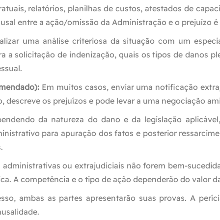
tratuais, relatórios, planilhas de custos, atestados de cap
l entre a ação/omissão da Administração e o prejuízo é 
lizar uma análise criteriosa da situação com um especi
 a solicitação de indenização, quais os tipos de danos pl
ssual.
omendado):
Em muitos casos, enviar uma notificação extra
, descreve os prejuízos e pode levar a uma negociação amig
ndendo da natureza do dano e da legislação aplicável, 
nistrativo para apuração dos fatos e posterior ressarcim
.
s administrativas ou extrajudiciais não forem bem-suced
ica. A competência e o tipo de ação dependerão do valor d
so, ambas as partes apresentarão suas provas. A perícia
ausalidade.