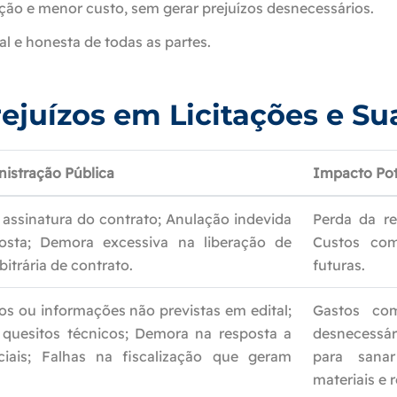
ução e menor custo, sem gerar prejuízos desnecessários.
al e honesta de todas as partes.
ejuízos em Licitações e Su
istração Pública
Impacto Pot
a assinatura do contrato; Anulação indevida
Perda da re
osta; Demora excessiva na liberação de
Custos com
itrária de contrato.
futuras.
s ou informações não previstas em edital;
Gastos com
 quesitos técnicos; Demora na resposta a
desnecessár
iais; Falhas na fiscalização que geram
para sanar
materiais e 