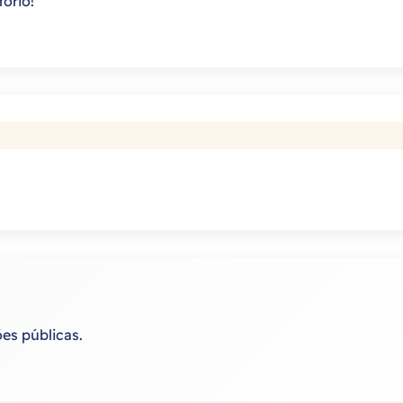
tório!
ões públicas.