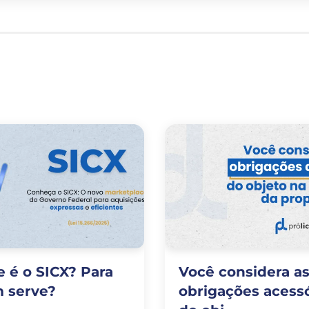
 é o SICX? Para
Você considera a
 serve?
obrigações acessó