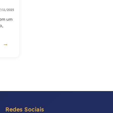
/11/2025
 com um
o,
IS
Redes Sociais