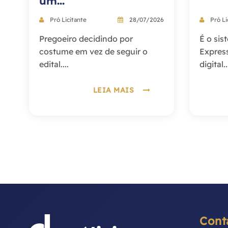
um...
Pró Licitante
28/07/2026
Pró Li
Pregoeiro decidindo por
É o si
costume em vez de seguir o
Expres
edital....
digital..
LEIA MAIS
Cont