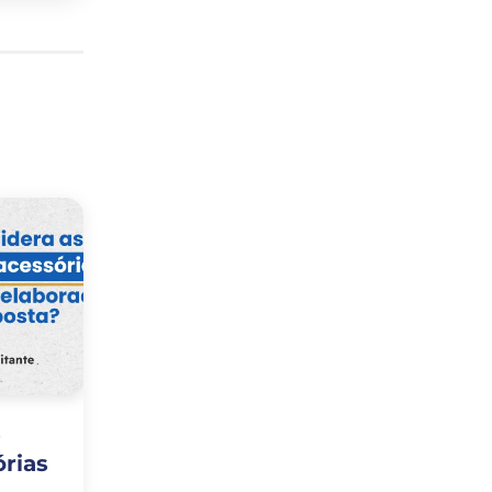
s
rias