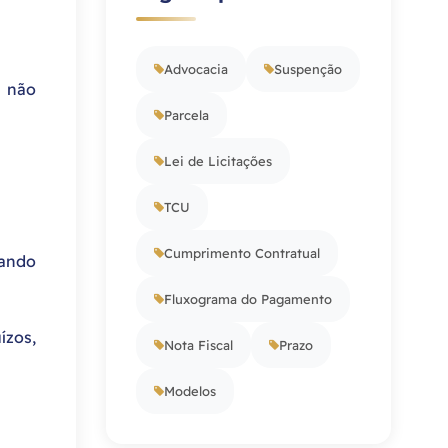
Advocacia
Suspenção
s não
Parcela
Lei de Licitações
TCU
Cumprimento Contratual
iando
Fluxograma do Pagamento
ízos,
Nota Fiscal
Prazo
Modelos