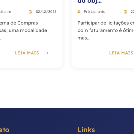
do obj...
citante
02/12/2025
Pró Licitante
27
stema de Compras
Participar de licitações
sas, uma modalidade
bom faturamento é ótim
.
mas...
LEIA MAIS
LEIA MA
ato
Links