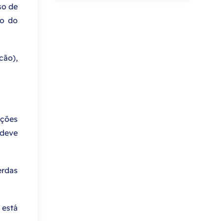
o de
ão do
cão),
ações
 deve
erdas
 está