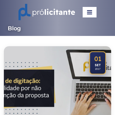
Blog
01
SET
2017