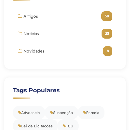
Artigos
58
Notícias
23
Novidades
8
Tags Populares
Advocacia
Suspenção
Parcela
Lei de Licitações
TCU