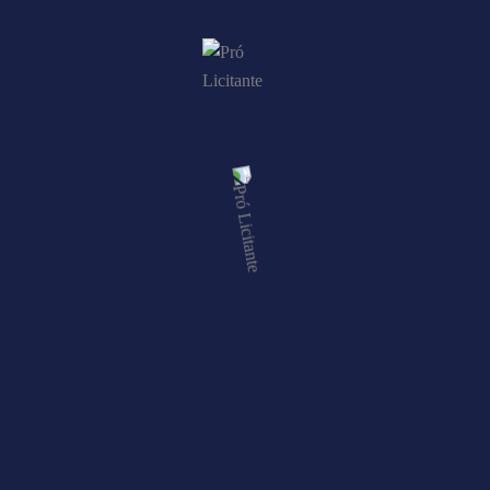
LEIA MAIS
Critérios de julgamento de licitação
Pró Licitante
21/09/2022
Com o advento da Nova Lei de Licitações, nº 14.133/21, os